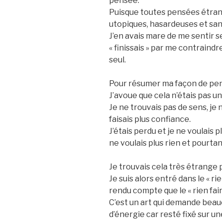
pensée.
Puisque toutes pensées étran
utopiques, hasardeuses et san
J’en avais mare de me sentir se
« finissais » par me contraind
seul.
Pour résumer ma façon de penser,
J’avoue que cela n’étais pas u
Je ne trouvais pas de sens, je 
faisais plus confiance.
J’étais perdu et je ne voulais pl
ne voulais plus rien et pourtant
Je trouvais cela très étrange p
Je suis alors entré dans le « rie
rendu compte que le « rien fair
C’est un art qui demande beau
d’énergie car resté fixé sur u