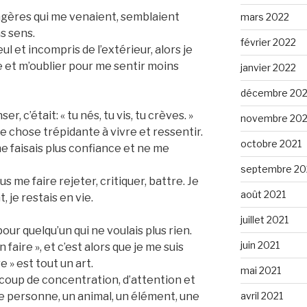
gères qui me venaient, semblaient
mars 2022
s sens.
février 2022
ul et incompris de l’extérieur, alors je
re et m’oublier pour me sentir moins
janvier 2022
décembre 202
 c’était: « tu nés, tu vis, tu crèves. »
novembre 202
ne chose trépidante à vivre et ressentir.
octobre 2021
ne faisais plus confiance et ne me
septembre 20
us me faire rejeter, critiquer, battre. Je
août 2021
, je restais en vie.
juillet 2021
our quelqu’un qui ne voulais plus rien.
juin 2021
n faire », et c’est alors que je me suis
e » est tout un art.
mai 2021
coup de concentration, d’attention et
avril 2021
ne personne, un animal, un élément, une