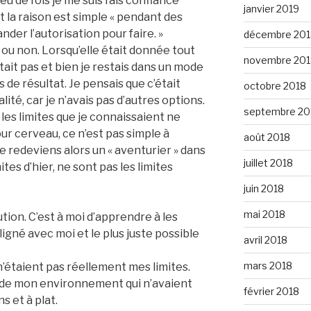
u de fois je me suis fais confiance
janvier 2019
 la raison est simple « pendant des
nder l’autorisation pour faire. »
décembre 201
 ou non. Lorsqu’elle était donnée tout
novembre 201
’était pas et bien je restais dans un mode
s de résultat. Je pensais que c’était
octobre 2018
ité, car je n’avais pas d’autres options.
septembre 20
 les limites que je connaissaient ne
our cerveau, ce n’est pas simple à
août 2018
 redeviens alors un « aventurier » dans
juillet 2018
tes d’hier, ne sont pas les limites
juin 2018
mai 2018
tion. C’est à moi d’apprendre à les
ligné avec moi et le plus juste possible
avril 2018
mars 2018
, n’étaient pas réellement mes limites.
es de mon environnement qui n’avaient
février 2018
s et à plat.