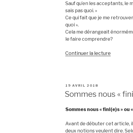
Sauf qu’en les acceptants, le m
sais pas quoi. »
Ce qui fait que je me retrouve
quoi ».
Cela me dérangeait énormém
le faire comprendre?
de
Continuer la lecture
« Est-
ce
que
la
PUBLIÉ
19 AVRIL 2018
perfectio
LE
Sommes nous « finis(i
existe? »
Sommes nous « fini(e)s » ou « 
Avant de débuter cet article, i
deux notions veulent dire. Se