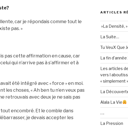
ste?
ARTICLES R
llente, car je répondais comme tout le
»La Densité, »
iste pas. »
La Suite…
Tu VeuX Que Je
is pas cette affirmation en cause, car
La fin d’année
 celui qui n’arrive pas à s’affirmer et à
Les articles d
vers l aboutis
« simplement »
avait été intégré avec « force » en moi.
t les choses, « Ah ben tu n’en veux pas
La Découvert
 me retrouvais avec deux je ne sais pas
Alala La Vie
urtout encombré. Et le comble dans
….
 débarrasser, je devais accepter les
La Pression