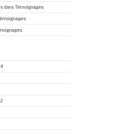
es
dans
Témoignages
émoignages
moignages
24
22