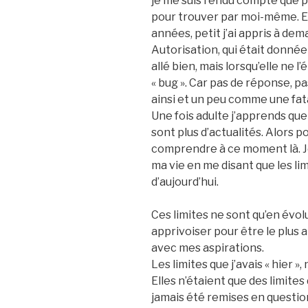
je me suis rendu compte que pe
pour trouver par moi-même. Et
années, petit j’ai appris à dema
Autorisation, qui était donnée
allé bien, mais lorsqu’elle ne l
« bug ». Car pas de réponse, pa
ainsi et un peu comme une fatal
Une fois adulte j’apprends que
sont plus d’actualités. Alors p
comprendre à ce moment là. Je
ma vie en me disant que les limi
d’aujourd’hui.
Ces limites ne sont qu’en évolu
apprivoiser pour être le plus a
avec mes aspirations.
Les limites que j’avais « hier »
Elles n’étaient que des limit
jamais été remises en question