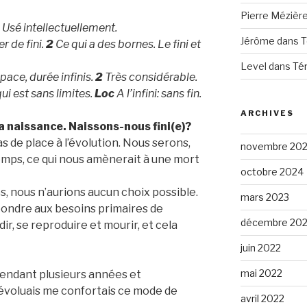
Pierre Mézièr
Usé intellectuellement.
Jérôme
dans
T
r de fini.
2
Ce qui a des bornes. Le fini et
Level
dans
Té
pace, durée infinis.
2
Très considérable.
ui est sans limites.
Loc
A l’infini: sans fin.
ARCHIVES
 naissance. Naissons-nous fini(e)?
t pas de place à l’évolution. Nous serons,
novembre 20
temps, ce qui nous amènerait à une mort
octobre 2024
e)s, nous n’aurions aucun choix possible.
mars 2023
pondre aux besoins primaires de
décembre 20
ir, se reproduire et mourir, et cela
juin 2022
mai 2022
 pendant plusieurs années et
’évoluais me confortais ce mode de
avril 2022