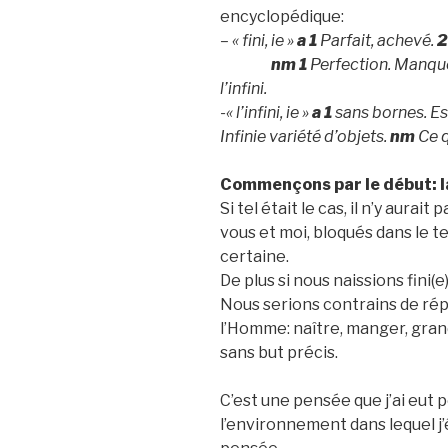
encyclopédique:
– « fini, ie »
a
1
Parfait, achevé.
2
nm
1
Perfection. Manque
l’infini.
-« l’infini, ie »
a
1
sans bornes. Es
Infinie variété d’objets.
nm
Ce q
Commençons par le début: la
Si tel était le cas, il n’y aurai
vous et moi, bloqués dans le 
certaine.
De plus si nous naissions fini(
Nous serions contrains de ré
l’Homme: naître, manger, grand
sans but précis.
C’est une pensée que j’ai eut
l’environnement dans lequel j