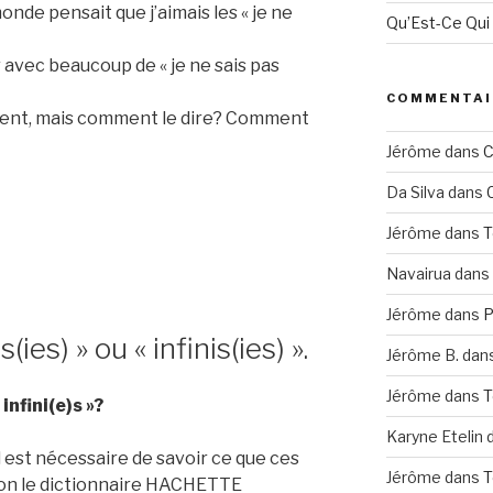
onde pensait que j’aimais les « je ne
Qu’Est-Ce Qui
r avec beaucoup de « je ne sais pas
COMMENTAI
ent, mais comment le dire? Comment
Jérôme
dans
C
Da Silva
dans
Jérôme
dans
T
Navairua
dans
Jérôme
dans
P
n
es) » ou « infinis(ies) ».
Jérôme B.
dan
Jérôme
dans
T
infini(e)s »?
Karyne Etelin
l est nécessaire de savoir ce que ces
Jérôme
dans
T
lon le dictionnaire HACHETTE