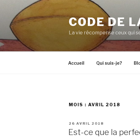
Aller
au
CODE DE L
contenu
principal
La vie récompense ceux qui se
Accueil
Qui suis-je?
Bl
MOIS :
AVRIL 2018
PUBLIÉ
26 AVRIL 2018
LE
Est-ce que la perfe