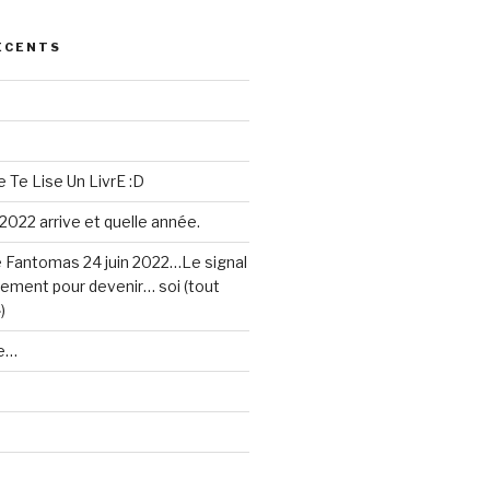
ÉCENTS
 Te Lise Un LivrE :D
 2022 arrive et quelle année.
e Fantomas 24 juin 2022…Le signal
sement pour devenir… soi (tout
)
e…