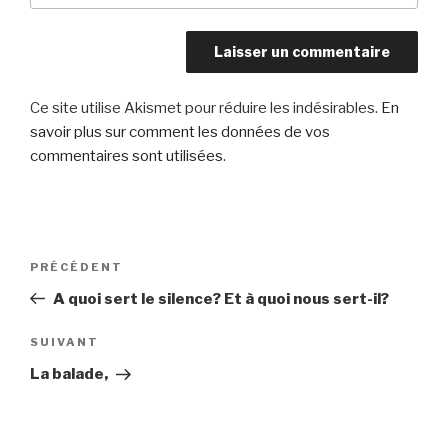
Ce site utilise Akismet pour réduire les indésirables.
En
savoir plus sur comment les données de vos
commentaires sont utilisées
.
Navigation
Article
PRÉCÉDENT
de
précédent
A quoi sert le silence? Et à quoi nous sert-il?
l’article
Article
SUIVANT
suivant
La balade,