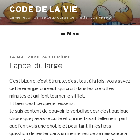
Aller
CODE DE LA VIE
au
La vie récompense ceux qui se permettent de vivre :-)
contenu
principal
Menu
PUBLIÉ
14 MAI 2020
PAR
JÉRÔME
LE
L’appel du large.
C’est bizarre, c’est étrange, c’est tout à la fois, vous savez
cette énergie qui veut, qui croît dans les cocottes
minutes et qui font tourner le sifflet.
Et bien c’est ce que je ressens.
Je suis content de pouvoir le verbaliser, car c’est quelque
chose que j’avais occulté et qui me faisait tellement part
que j’en avais une phobie et pour tant, il n’est pas
question de rester dans un même lieu de sa naissance à