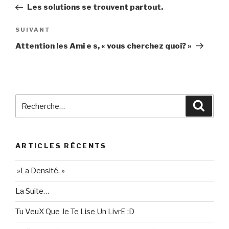
précédent
Les solutions se trouvent partout.
l’article
Article
SUIVANT
suivant
Attention les Ami e s, « vous cherchez quoi? »
Recherche
Reche
pour
:
ARTICLES RÉCENTS
»La Densité, »
La Suite…
Tu VeuX Que Je Te Lise Un LivrE :D