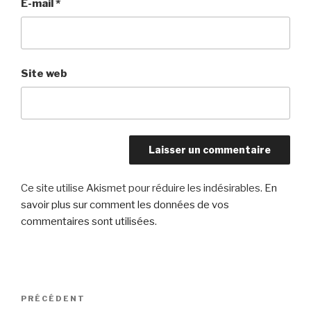
E-mail
*
Site web
Ce site utilise Akismet pour réduire les indésirables.
En
savoir plus sur comment les données de vos
commentaires sont utilisées
.
Navigation
Article
PRÉCÉDENT
de