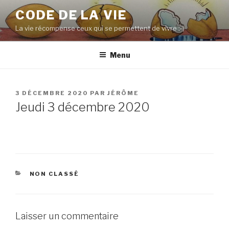
Aller
CODE DE LA VIE
au
La vie récompense ceux qui se permettent de vivre :-)
contenu
principal
Menu
PUBLIÉ
3 DÉCEMBRE 2020
PAR
JÉRÔME
LE
Jeudi 3 décembre 2020
CATÉGORIES
NON CLASSÉ
Laisser un commentaire