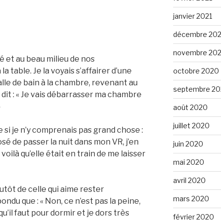
janvier 2021
décembre 20
novembre 20
é et au beau milieu de nos
 table. Je la voyais s’affairer d’une
octobre 2020
salle de bain à la chambre, revenant au
septembre 2
dit : « Je vais débarrasser ma chambre
»
août 2020
juillet 2020
 si je n’y comprenais pas grand chose :
osé de passer la nuit dans mon VR, j’en
juin 2020
voilà qu’elle était en train de me laisser
mai 2020
avril 2020
lutôt de celle qui aime rester
mars 2020
ondu que : « Non, ce n’est pas la peine,
qu’il faut pour dormir et je dors très
février 2020