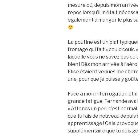
mesure où, depuis mon arrivée,
repos lorsqu’il m’était nécess
également à manger le plus s
La poutine est un plat typique
fromage qui fait « couic couic
laquelle vous ne savez pas ce q
bien ! Dès mon arrivée à l’aér
Elise étaient venues me cherc
une, pour que je puisse y goûte
Face à mon interrogation et
grande fatigue, Fernande avait p
« Attends un peu, c’est normal 
que tu fais de nouveau depuis 
apprentissage ! Cela provoqu
supplémentaire que tu dois gér