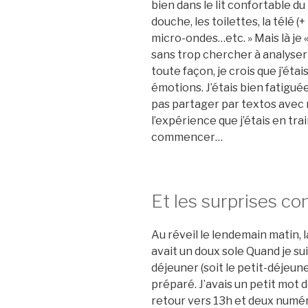
bien dans le lit confortable du 
douche, les toilettes, la télé (+ 
micro-ondes…etc. » Mais là je « m
sans trop chercher à analyser 
toute façon, je crois que j’éta
émotions. J’étais bien fatigué
pas partager par textos avec 
l’expérience que j’étais en trai
commencer…
Et les surprises c
Au réveil le lendemain matin, l
avait un doux sole Quand je suis
déjeuner (soit le petit-déjeun
préparé. J’avais un petit mot d
retour vers 13h et deux numér