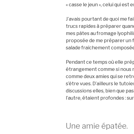
« casse le jeun », celui qui est e
J’avais pourtant de quoi me f
trucs rapides à préparer quand 
mes pâtes au fromage lyophil
proposée de me préparer un f
salade fraîchement composée
Pendant ce temps où elle prép
étrangement comme si nous n
comme deux amies qui se ret
s’être vues. D’ailleurs le tutoi
discussions elles, bien que pa
l’autre, étaient profondes : sur
Une amie épatée.