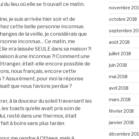
i du lieu où elle se trouvait ce matin.
novembre 201
ne, je suis arrivée hier soir et de
octobre 2018
chez cette belle personne inconnue.
septembre 20
hanges de la veille, je considérais que
personne inconnue… Ce matin, me
août 2018
Elle m’a laissée SEULE dans sa maison ?!
juillet 2018
a maison à une inconnue ?! Comment une
l’étranger, était-elle encore possible de
juin 2018
ions, nous français, encore cette
mai 2018
s ? Assurément, pour moi la réponse
aisait que nous l’avions perdue ?
avril 2018
mars 2018
er, à la douceur du soleil traversant les
les toasts qu’elle avait pris soin de
février 2018
 lui, resté dans une thermos, était
janvier 2018
ait à boire sans plus tarder.
décembre 201
pour me rendre à Ottawa, mais à