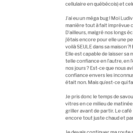
cellulaire en québécois) et celu
J’ai eu un méga bug ! Moi Ludivi
manière tout à fait imprévue 
D’ailleurs, malgré nos longs éc
j’étais encore pour elle une 
voilà SEULE dans sa maison ?! 
Elle est capable de laisser s
telle confiance en l’autre, en 
nos jours ? Est-ce que nous av
confiance envers les inconnu
était non. Mais qu’est-ce qui f
Je pris donc le temps de savour
vitres en ce milieu de matinée, 
griller avant de partir. Le café
encore tout juste chaud et parf
Je devais continuer ma route 