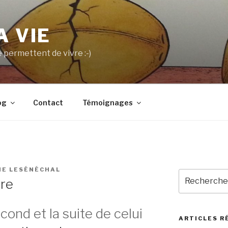
A VIE
 permettent de vivre :-)
og
Contact
Témoignages
NE LESÉNÉCHAL
Recherche
tre
pour
:
econd et la suite de celui
ARTICLES R