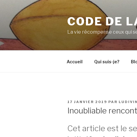
Aller
au
CODE DE L
contenu
principal
La vie récompense ceux qui se
Accueil
Qui suis-je?
Bl
PUBLIÉ
17 JANVIER 2019
PAR
LUDIVI
LE
Inoubliable rencon
Cet article est le s