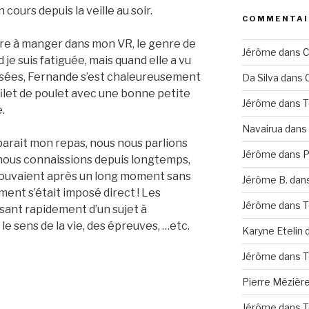
n cours depuis la veille au soir.
COMMENTAI
aire à manger dans mon VR, le genre de
Jérôme
dans
C
je suis fatiguée, mais quand elle a vu
isées, Fernande s’est chaleureusement
Da Silva
dans
ilet de poulet avec une bonne petite
Jérôme
dans
T
.
Navairua
dans
arait mon repas, nous nous parlions
Jérôme
dans
P
ous connaissions depuis longtemps,
rouvaient après un long moment sans
Jérôme B.
dan
ement s’était imposé direct ! Les
Jérôme
dans
T
ssant rapidement d’un sujet à
 le sens de la vie, des épreuves, …etc.
Karyne Etelin
Jérôme
dans
T
Pierre Mézièr
Jérôme
dans
T