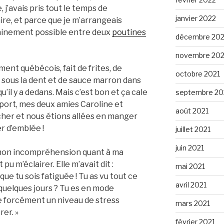
 j’avais pris tout le temps de
janvier 2022
aire, et parce que je m’arrangeais
ainement possible entre deux
poutines
décembre 202
novembre 202
ment québécois, fait de frites, de
octobre 2021
 » sous la dent et de sauce marron dans
u’il y a dedans. Mais c’est bon et ça cale
septembre 20
oport, mes deux amies Caroline et
août 2021
her et nous étions allées en manger
r d’emblée !
juillet 2021
juin 2021
 mon incompréhension quant à ma
u m’éclairer. Elle m’avait dit :
mai 2021
que tu sois fatiguée ! Tu as vu tout ce
avril 2021
quelques jours ? Tu es en mode
e forcément un niveau de stress
mars 2021
er. »
février 2021