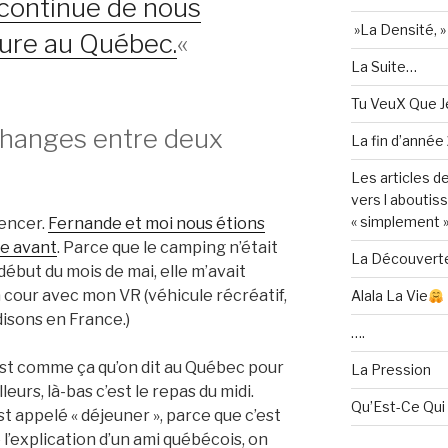
 continue de nous
»La Densité, »
ure au Québec.
«
La Suite…
Tu VeuX Que Je
changes entre deux
La fin d’année
Les articles d
vers l aboutis
« simplement »
mencer.
Fernande et moi nous étions
e avant
. Parce que le camping n’était
La Découvert
ébut du mois de mai, elle m’avait
sa cour avec mon VR (véhicule récréatif,
Alala La Vie
sons en France.)
….
est comme ça qu’on dit au Québec pour
La Pression
lleurs, là-bas c’est le repas du midi.
Qu’Est-Ce Qui
t appelé « déjeuner », parce que c’est
l’explication d’un ami québécois, on