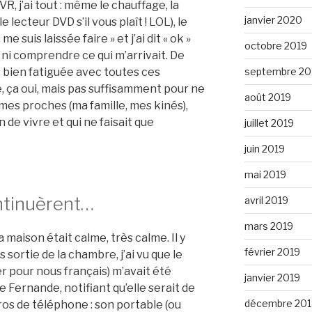
VR, j’ai tout : même le chauffage, la
janvier 2020
le lecteur DVD s’il vous plaît ! LOL), le
e suis laissée faire » et j’ai dit « ok »
octobre 2019
ni comprendre ce qui m’arrivait. De
is bien fatiguée avec toutes ces
septembre 20
e, ça oui, mais pas suffisamment pour ne
août 2019
mes proches (ma famille, mes kinés),
n de vivre et qui ne faisait que
juillet 2019
juin 2019
mai 2019
ontinuèrent…
avril 2019
mars 2019
a maison était calme, très calme. Il y
février 2019
 sortie de la chambre, j’ai vu que le
er pour nous français) m’avait été
janvier 2019
e Fernande, notifiant qu’elle serait de
décembre 201
os de téléphone : son portable (ou